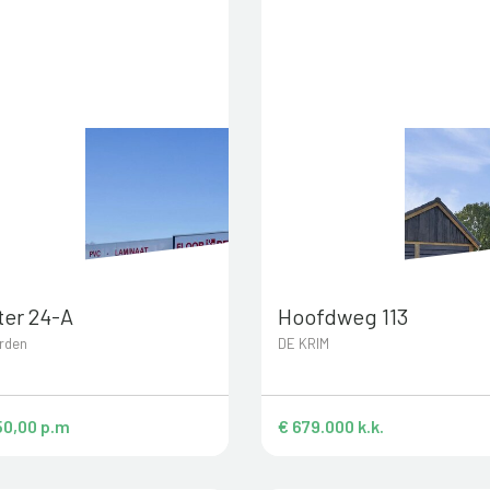
ter 24-A
Hoofdweg 113
rden
DE KRIM
50,00 p.m
€ 679.000 k.k.