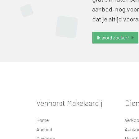
aanbod, nog voord
dat je altijd voora
Ik word zoeker!
Venhorst Makelaardij
Die
Home
Verko
Aanbod
Aanko
Diensten
Huur &