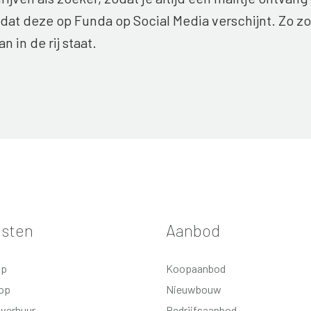
at deze op Funda op Social Media verschijnt. Zo zor
an in de rij staat.
nsten
Aanbod
op
Koopaanbod
op
Nieuwbouw
 verhuur
Bedrijfsaanbod