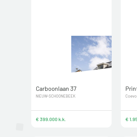
Carboonlaan 37
Prin
NIEUW-SCHOONEBEEK
Coevo
€ 399.000 k.k.
€ 1.9