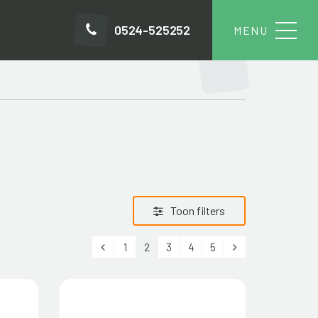
0524-525252
Toon filters
Vorige
Volgende
1
2
3
4
5