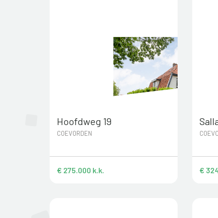
Hoofdweg 19
Sall
COEVORDEN
COEV
€ 275.000 k.k.
€ 324