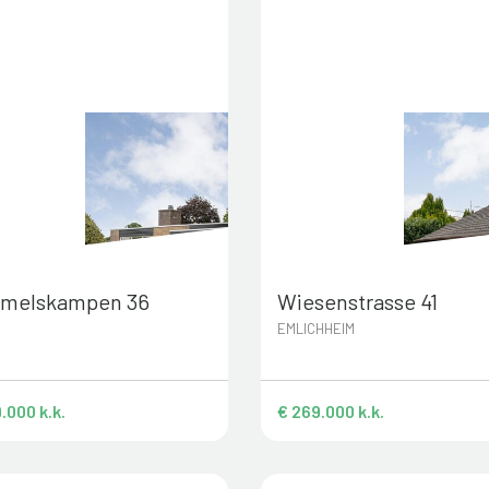
melskampen 36
Wiesenstrasse 41
N
EMLICHHEIM
.000 k.k.
€ 269.000 k.k.