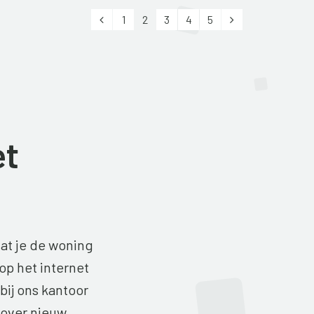
Vorige
Volgende
1
2
3
4
5
et
dat je de woning
op het internet
bij ons kantoor
g over nieuw