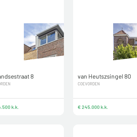
andsestraat 8
van Heutszsingel 80
ORDEN
COEVORDEN
.500 k.k.
€ 245.000 k.k.