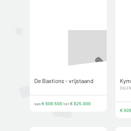
De Bastions - vrijstaand
Kym
DALE
€ 606.500
€ 625.000
van
tot
€ 509