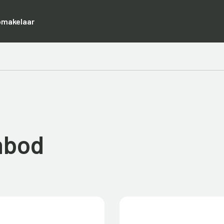
pmakelaar
nbod