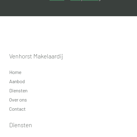
Extra informatie:
- energielabel A+++;
- met balkon;
- gasloos;
- centrum Coevorden.
Venhorst Makelaardij
Home
Aanbod
Diensten
Over ons
Contact
Diensten