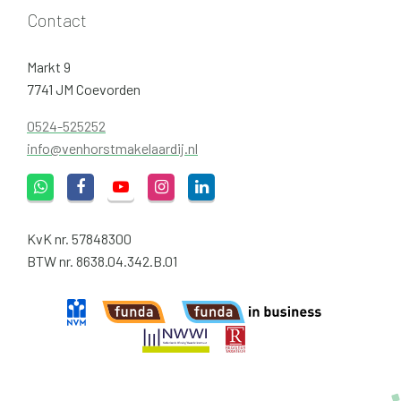
Contact
Markt 9
7741 JM Coevorden
0524-525252
info@venhorstmakelaardij.nl
KvK nr. 57848300
BTW nr. 8638.04.342.B.01