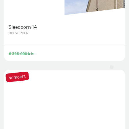
Sleedoorn 14
COEVORDEN
€ 395.000 k.k.
Verkocht