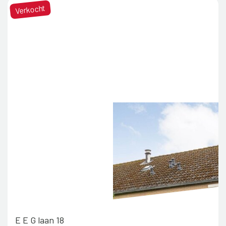
Verkocht
E E G laan 18