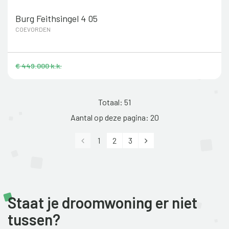
Burg Feithsingel 4 05
COEVORDEN
€ 449.000 k.k.
Totaal: 51
Aantal op deze pagina: 20
Vorige
Volgende
1
2
3
Staat je droomwoning er niet
tussen?