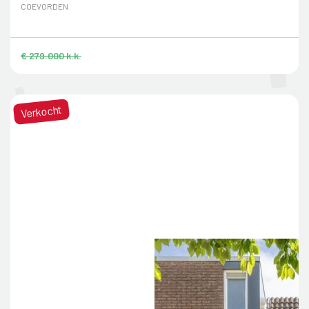
COEVORDEN
€ 279.000 k.k.
Verkocht