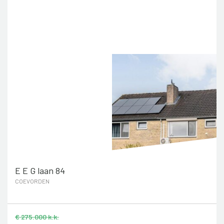
E E G laan 84
COEVORDEN
€ 275.000 k.k.