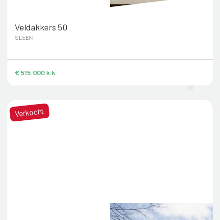
Veldakkers 50
SLEEN
€ 515.000 k.k.
Verkocht