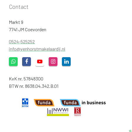
Contact
Markt 9
7741 JM Coevorden
0524-525252
info@venhorstmakelaardij.nl
KvK nr. 57848300
BTW nr. 8638.04.342.B.01