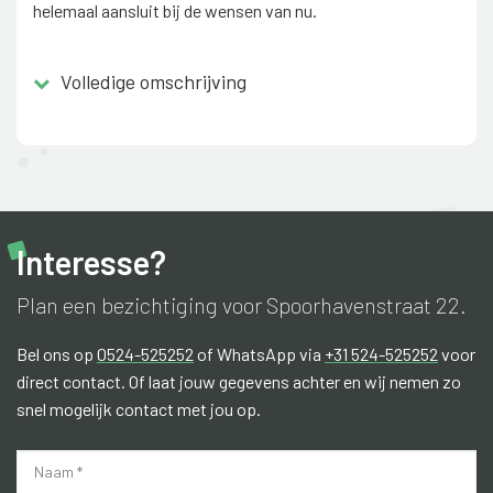
helemaal aansluit bij de wensen van nu.
Vanaf 2017 zijn onder andere de elektrische installatie, het
Volledige omschrijving
toilet en de kozijnen vernieuwd. In 2022 is er een nieuwe
keuken geplaatst, een vaste trap gerealiseerd naar de
zolderverdieping en de vernieuwing en isolatie van het dak.
In 2023 een nieuwe inbouwkeuken en is extra comfort
toegevoegd door het plaatsen van airconditioning in de
woonkamer en op één van de slaapkamers. Ook de tuin is
Interesse?
in 2024 aangepakt, waarbij de tuin is vernieuwd en
voorzien van een overkapping, schuur en carport.
Plan een bezichtiging voor Spoorhavenstraat 22.
De woning ligt op een bijzonder gunstige locatie, midden in
Bel ons op
0524-525252
of WhatsApp via
+31 524-525252
voor
het centrum van Coevorden, waardoor alle dagelijkse
direct contact. Of laat jouw gegevens achter en wij nemen zo
voorzieningen binnen handbereik zijn. Winkels, horeca, het
snel mogelijk contact met jou op.
treinstation, basisscholen en de middelbare school
bevinden zich op loop- en fietsafstand. Daarnaast zijn de
uitvalswegen richting Emmen en Zwolle binnen vijf