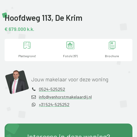
Hoofdweg 113,
De Krim
€ 679.000 k.k.
Plattegrond
Foto's (67)
Brochure
Jouw makelaar voor deze woning
0524-525252
info@venhorstmakelaardij.nl
+31 524-525252
Interesse in deze woning?