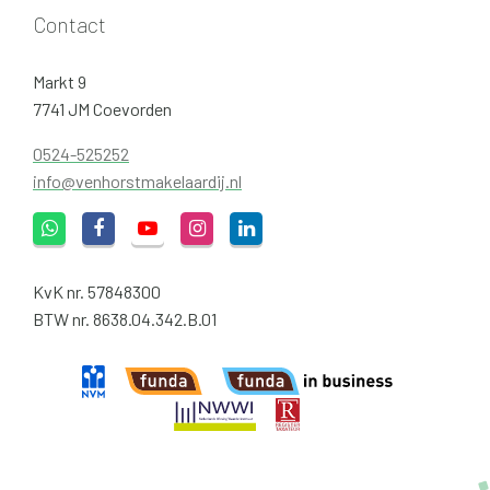
Contact
Markt 9
7741 JM Coevorden
0524-525252
info@venhorstmakelaardij.nl
KvK nr. 57848300
BTW nr. 8638.04.342.B.01