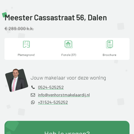
Meester Cassastraat 56,
Dalen
€ 289.000 k.k.
Plattegrond
Foto's (37)
Brochure
Jouw makelaar voor deze woning
0524-525252
info@venhorstmakelaardij.nl
+31 524-525252
Heb je vragen?