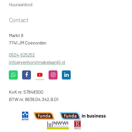
Huuraanbod
Contact
Markt 9
7741 JM Coevorden
0524-525252
info@venhorstmakelaardij.nl
KvK nr. 57848300
BTW nr. 8638.04.342.B.01