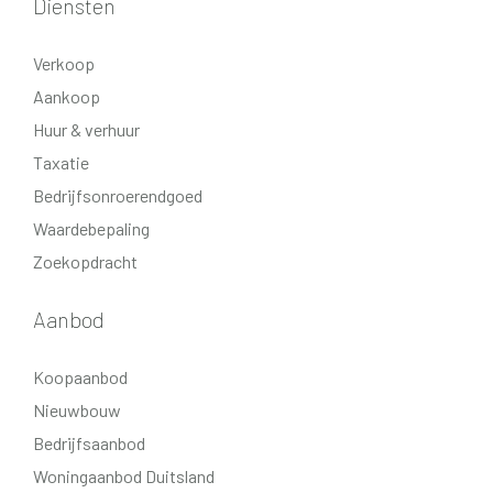
Diensten
douchecabine, wastafel en toilet. Drie ruime slaapkamers.
Verkoop
Tweede verdieping: vliering met cv-ketel.
Aankoop
Extra informatie:
Huur & verhuur
- energielabel C;
Taxatie
- tuin op het westen;
Bedrijfsonroerendgoed
- cv ketel uit 2006;
Waardebepaling
- kunststof kozijnen;
Zoekopdracht
- warmtepomp (2024);
- voormalige huurwoning.
Aanbod
Koopaanbod
Nieuwbouw
Bedrijfsaanbod
Woningaanbod Duitsland