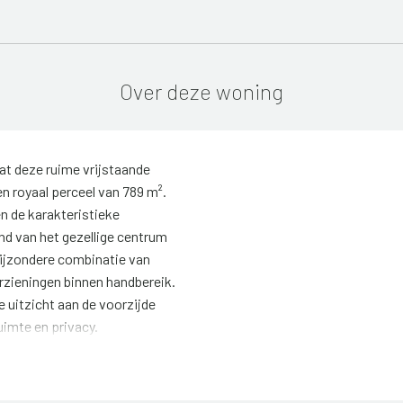
Over deze woning
aat deze ruime vrijstaande
n royaal perceel van 789 m².
n de karakteristieke
nd van het gezellige centrum
 bijzondere combinatie van
orzieningen binnen handbereik.
e uitzicht aan de voorzijde
uimte en privacy.
ca 152 m² biedt deze woning
en, maar ook voor wie