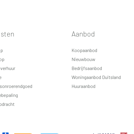
aar de tuin.
2024 en wastafel. Slaapkamer.
kast, wasmachineaansluiting en
nsten
Aanbod
 vaste kast. Drie slaapkamers
op
Koopaanbod
zien van douche, toilet en
op
Nieuwbouw
 verhuur
Bedrijfsaanbod
e
Woningaanbod Duitsland
fsonroerendgoed
Huuraanbod
bepaling
g;
pdracht