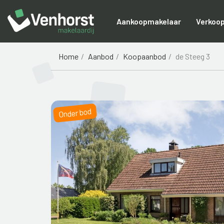
Aankoopmakelaar
Verkoo
Home
Aanbod
Koopaanbod
de Steeg 3
Onder bod