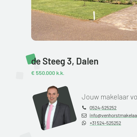
de Steeg 3,
Dalen
€ 550.000 k.k.
Jouw makelaar vo
0524-525252
info@venhorstmakelaar
+31 524-525252