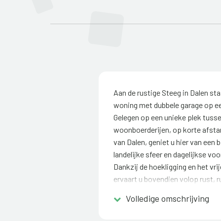
Aan de rustige Steeg in Dalen st
woning met dubbele garage op ee
Gelegen op een unieke plek tusse
woonboerderijen, op korte afsta
van Dalen, geniet u hier van een
landelijke sfeer en dagelijkse vo
Dankzij de hoekligging en het vrij
ervaart u bovendien volop rust, r
Volledige omschrijving
Met een woonoppervlakte van cir
volop mogelijkheden voor gezinn