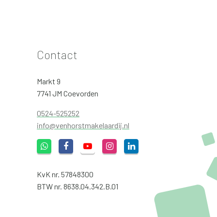
Contact
Markt 9
7741 JM Coevorden
0524-525252
info@venhorstmakelaardij.nl
KvK nr. 57848300
BTW nr. 8638.04.342.B.01