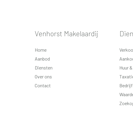
haard, parketvloer en schuifpui n
Badkamer met inloopdouche uit 
Bijkeuken met cv-ruimte, vaste 
deur naar de garage.
Venhorst Makelaardij
Die
Eerste verdieping: Overloop met
Home
Verko
met vaste kasten. Badkamer voor
wastafelmeubel.
Aanbod
Aanko
Diensten
Huur &
Extra informatie:
Over ons
Taxati
- energielabel C;
Contact
Bedrij
- alarminstallatie aanwezig;
Waarde
- beregeningsinstallatie aanwezi
- Intergas cv ketel uit 2016;
Zoeko
- 17 zonnepanelen uit 2016;
- rolluiken uit 2019.