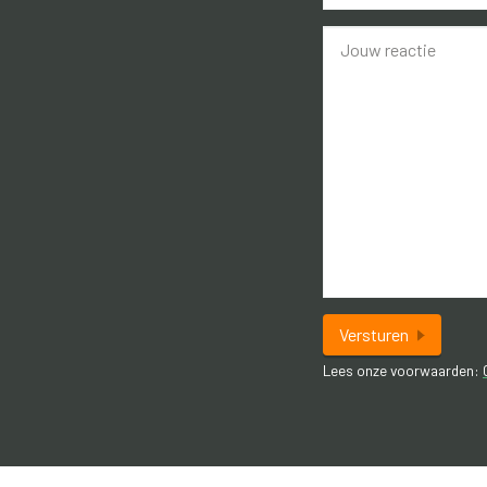
houten berging.
*
Dalen is een geliefd en karakteri
Dalen en staat bekend om zijn g
uitstekende voorzieningen. In he
winkels, scholen, sportverenigin
goede verbinding richting Emmen
prachtige natuurgebieden, zoals
Drenthe, op korte afstand. Voor 
fietsen en buitenleven vormt de
woonplek. Hier combineert u het
vrijstaand huis met de rust en he
Versturen
landschap.
Lees onze voorwaarden:
INDELING
Begane grond: Entree met trap na
Dichte keuken voorzien van indu
oven, vaatwasser en koelkast.