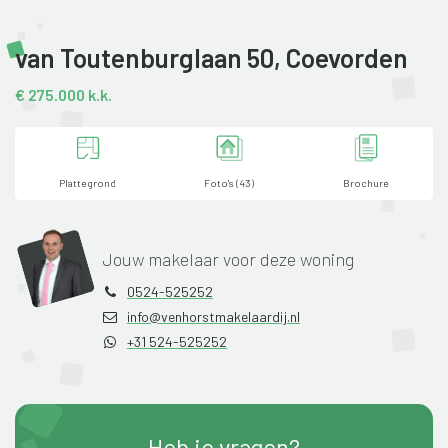
van Toutenburglaan 50,
Coevorden
€ 275.000 k.k.
Plattegrond
Foto's (43)
Brochure
Jouw makelaar voor deze woning
0524-525252
info@venhorstmakelaardij.nl
+31 524-525252
Heb je vragen?