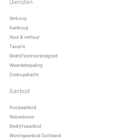
Diensten
Extra informatie:
- verwarmen geschiedt middels radiatoren en een
Verkoop
pelletkachel;
Aankoop
- woning heeft glas-, dak- en spouwisolatie;
- pelletkachel 2022;
Huur & verhuur
- cv-ketel 2008 Remeha;
Taxatie
- energielabel: A, is volgende week bekend;
Bedrijfsonroerendgoed
- 20 zonnepanelen 2015;
Waardebepaling
Zoekopdracht
Aanbod
Koopaanbod
Nieuwbouw
Bedrijfsaanbod
Woningaanbod Duitsland