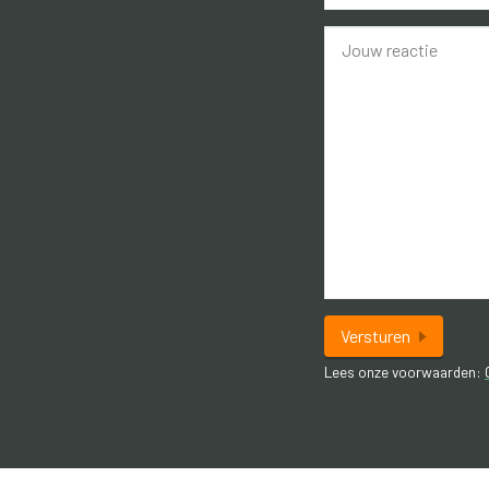
vrijstaande woning met royale tui
*
midden in een sfeervol Drents d
bereikbaarheid en een actieve g
project voor wie houdt van rust, r
voor een modernisering op maat
INDELING:
Begane grond: Entree met toilet
wasmachineaansluiting. Berging
Eerste verdieping: Overloop met
Versturen
slaapkamers waarvan één met va
Lees onze voorwaarden:
Extra informatie:
- 12 zonnepanelen uit 2022;
- cv ketel uit 2007;
- ruime achtertuin met veel priva