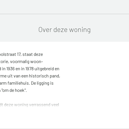
Over deze woning
oolstraat 17, staat deze
torie, voormalig woon-
in 1936 en in 1978 uitgebreid en
rme uit van een historisch pand,
m familiehuis. De ligging is
n "om de hoek".
dt deze woning verrassend veel
s, waarvan één met badkamer op
arport, allemaal gelegen op een
e fraai aangelegde tuin ligt op