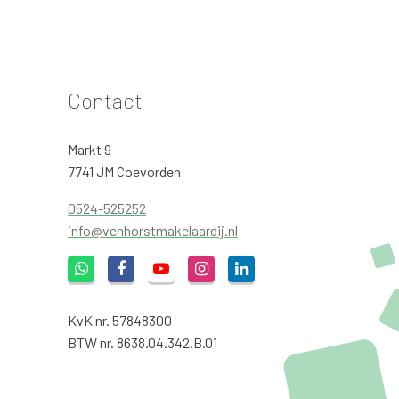
Contact
Markt 9
7741 JM Coevorden
0524-525252
info@venhorstmakelaardij.nl
KvK nr. 57848300
BTW nr. 8638.04.342.B.01