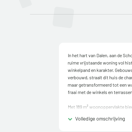
In het hart van Dalen, aan de Sch
ruime vrijstaande woning vol his
winkelpand en karakter. Gebouwd 
verbouwd, straalt dit huis de cha
maar getransformeerd tot een war
fraai met de winkels en terrasse
Met 189 m² woonoppervlakte bie
ruimte: er zijn vier slaapkamer
Volledige omschrijving
de begane grond, garage en een c
royaal perceel van bijna 900 m². D