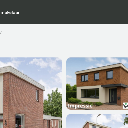
pmakelaar
7