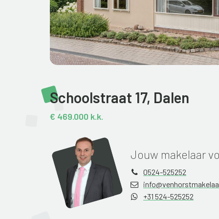
Schoolstraat 17,
Dalen
€ 469.000 k.k.
Jouw makelaar vo
0524-525252
info@venhorstmakelaar
+31 524-525252