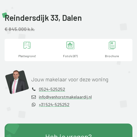
Reindersdijk 33,
Dalen
€ 845.000 k.k.
Plattegrond
Foto's (87)
Brochure
Jouw makelaar voor deze woning
0524-525252
info@venhorstmakelaardij.nl
+31 524-525252
Heb je vragen?