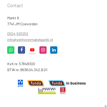
Contact
Markt 9
7741 JM Coevorden
0524-525252
info@venhorstmakelaardij.nl
KvK nr. 57848300
BTW nr. 8638.04.342.B.01