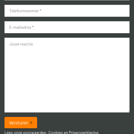
zowel personeel als bezoekers.
*
Voor dit object is een lijst met toegestane branches
*
beschikbaar. Detailhandel is niet toegestaan.
*
Versturen
Lees onze voorwaarden:
Cookies
en
Privacyverklaring