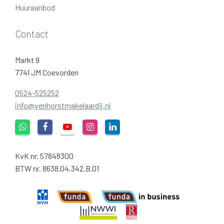
Huuraanbod
Contact
Markt 9
7741 JM Coevorden
0524-525252
info@venhorstmakelaardij.nl
KvK nr. 57848300
BTW nr. 8638.04.342.B.01