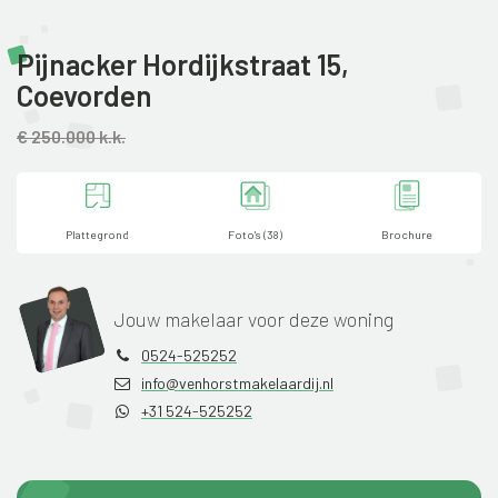
Pijnacker Hordijkstraat 15,
Coevorden
€ 250.000 k.k.
Plattegrond
Foto's (38)
Brochure
Jouw makelaar voor deze woning
0524-525252
info@venhorstmakelaardij.nl
+31 524-525252