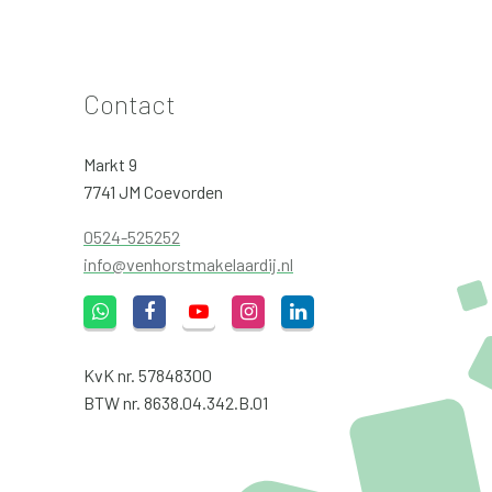
Contact
Markt 9
7741 JM Coevorden
0524-525252
info@venhorstmakelaardij.nl
KvK nr. 57848300
BTW nr. 8638.04.342.B.01