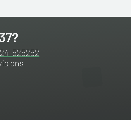
37?
524-525252
via ons