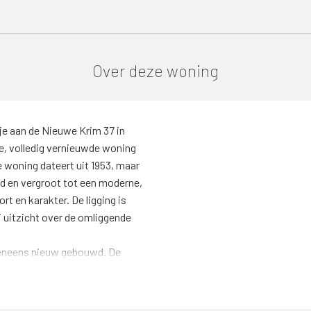
Over deze woning
je aan de Nieuwe Krim 37 in
e, volledig vernieuwde woning
e woning dateert uit 1953, maar
d en vergroot tot een moderne,
rt en karakter. De ligging is
ij uitzicht over de omliggende
veneens nieuw gebouwd. De
rnieuwen en wonen daarom in de