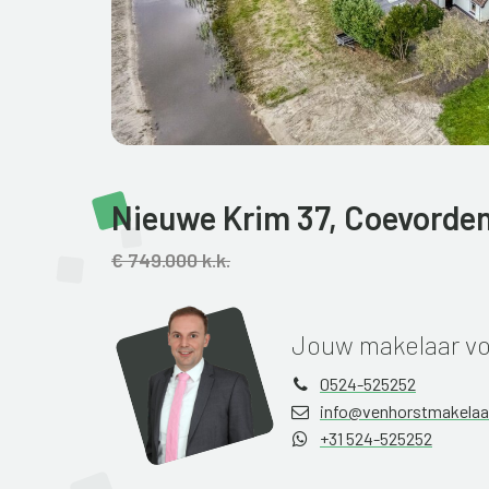
Nieuwe Krim 37,
Coevorde
€ 749.000 k.k.
Jouw makelaar vo
0524-525252
info@venhorstmakelaar
+31 524-525252