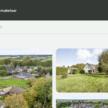
pmakelaar
37