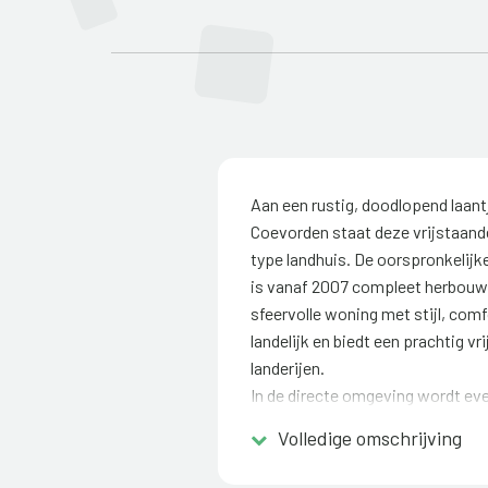
Aan een rustig, doodlopend laant
Coevorden staat deze vrijstaand
type landhuis. De oorspronkelijk
is vanaf 2007 compleet herbouw
sfeervolle woning met stijl, comfo
landelijk en biedt een prachtig vr
landerijen.
In de directe omgeving wordt e
buren gaan hun huis helemaal ve
Volledige omschrijving
tijdelijk geplaatste woonunit.