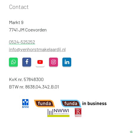
Contact
Markt 9
7741 JM Coevorden
0524-525252
info@venhorstmakelaardij.nl
KvK nr. 57848300
BTW nr. 8638.04.342.B.01