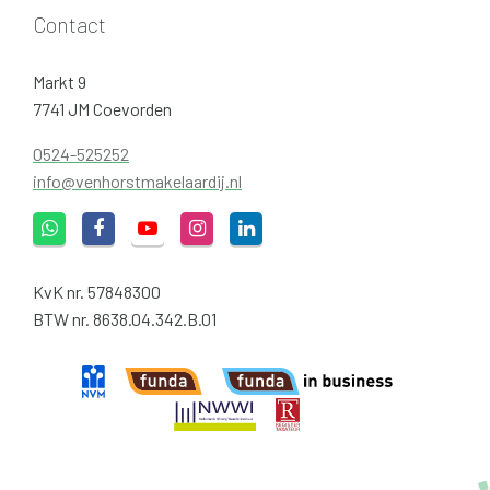
Contact
Markt 9
7741 JM Coevorden
0524-525252
info@venhorstmakelaardij.nl
KvK nr. 57848300
BTW nr. 8638.04.342.B.01