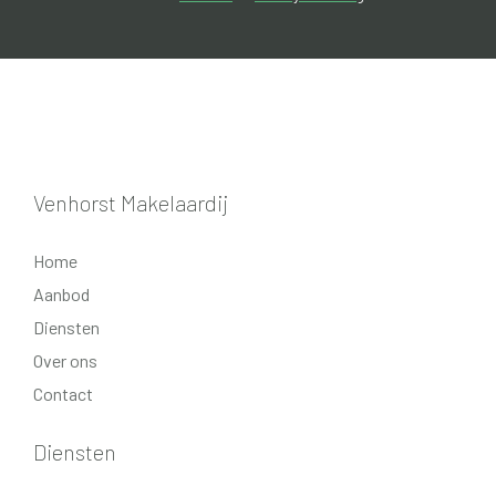
- energielabel C;
- liggen in het centrum van Coevorden met alle
voorzieningen op loopafstand.
Venhorst Makelaardij
Home
Aanbod
Diensten
Over ons
Contact
Diensten