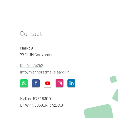
Contact
Markt 9
7741 JM Coevorden
0524-525252
info@venhorstmakelaardij.nl
KvK nr. 57848300
BTW nr. 8638.04.342.B.01