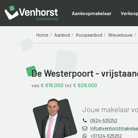
Aankoopmakelaar
Verkoo
Home
Aanbod
Koopaanbod
Nieuwbouw
De Westerpoort - vrijstaan
€ 615.000
€ 629.000
van
tot
Jouw makelaar vo
0524-525252
info@venhorstmakelaar
+31 524-525252