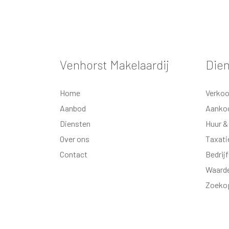
Venhorst Makelaardij
Die
Home
Verko
Aanbod
Aanko
Diensten
Huur &
Over ons
Taxati
Contact
Bedrij
Waarde
Zoeko