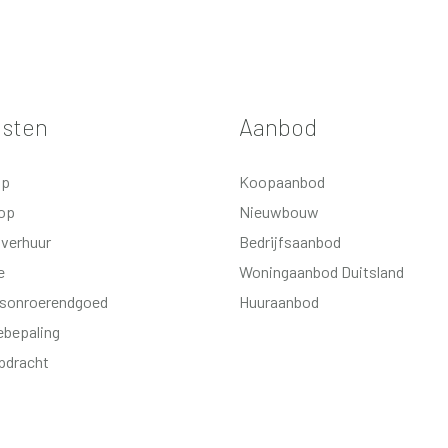
nsten
Aanbod
op
Koopaanbod
op
Nieuwbouw
 verhuur
Bedrijfsaanbod
e
Woningaanbod Duitsland
fsonroerendgoed
Huuraanbod
bepaling
pdracht