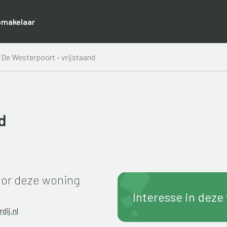
pmakelaar
De Westerpoort - vrijstaand
d
or deze woning
Interesse in deze
dij.nl