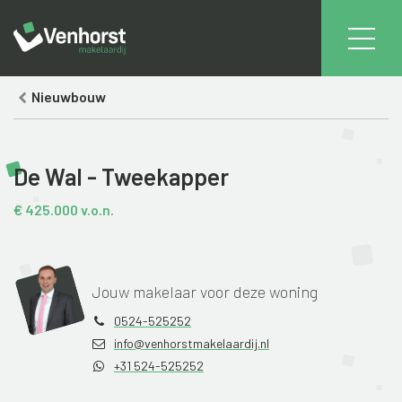
Home
Aanbod
Koopaanbod
De
Nieuwbouw
Wal
-
Tweekapper
De Wal - Tweekapper
€ 425.000 v.o.n.
Jouw makelaar voor deze woning
0524-525252
info@venhorstmakelaardij.nl
+31 524-525252