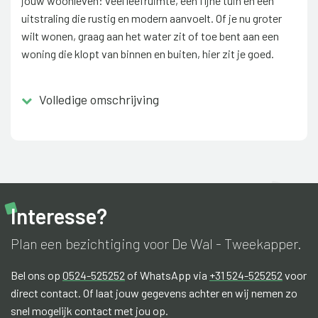
jouw woonleven: veel leefruimte, een fijne tuin en een
uitstraling die rustig en modern aanvoelt. Of je nu groter
wilt wonen, graag aan het water zit of toe bent aan een
woning die klopt van binnen en buiten, hier zit je goed.
Daarbij woon je duurzaam met energiezuinige
Volledige omschrijving
voorzieningen en een A+++ energielabel, wat zorgt voor
comfort én lage energielasten.
Groenpoort is kleinschalig en overzichtelijk, waardoor het
vertrouwd voelt vanaf het eerste moment en toch
helemaal nieuw is.
Interesse?
Plan een bezichtiging voor De Wal - Tweekapper.
Bel ons op
0524-525252
of WhatsApp via
+31 524-525252
voor
direct contact. Of laat jouw gegevens achter en wij nemen zo
snel mogelijk contact met jou op.