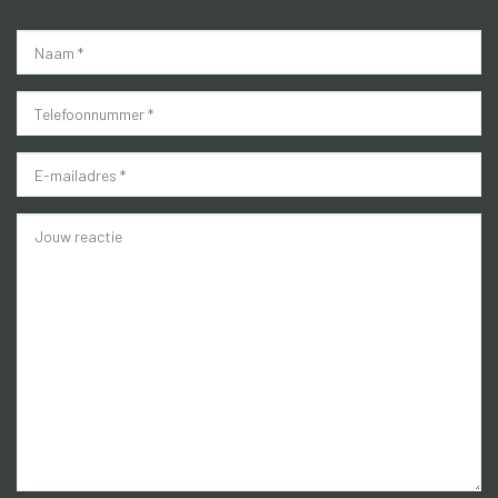
*
*
*