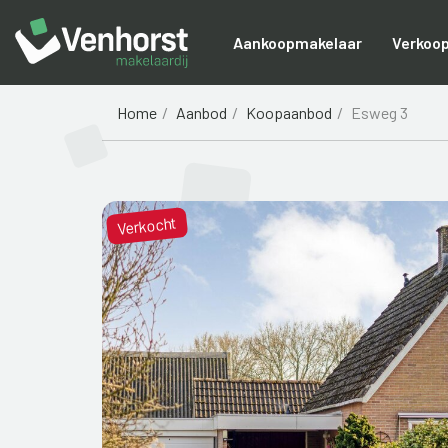
Aankoopmakelaar
Verkoo
Home
Aanbod
Koopaanbod
Esweg 3
Verkocht