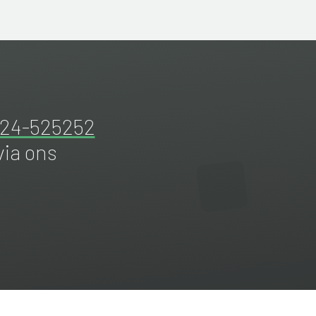
524-525252
via ons