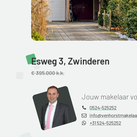
Esweg 3,
Zwinderen
€ 395.000 k.k.
Jouw makelaar vo
0524-525252
info@venhorstmakelaar
+31 524-525252