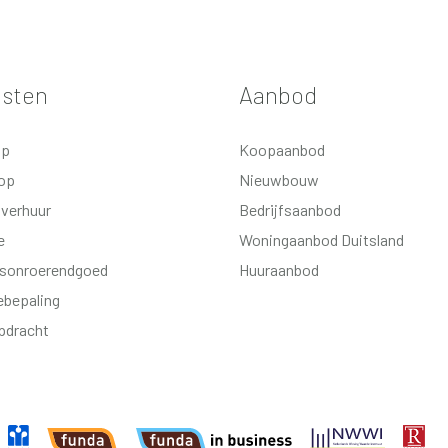
ebouwde slaapkamer (volledig
nsten
Aanbod
wee slaapkamers
op
Koopaanbod
op
Nieuwbouw
 muur- en glasisolatie;
 verhuur
Bedrijfsaanbod
t 2020;
e
Woningaanbod Duitsland
rond;
fsonroerendgoed
Huuraanbod
bepaling
dig geïsoleerd.
pdracht