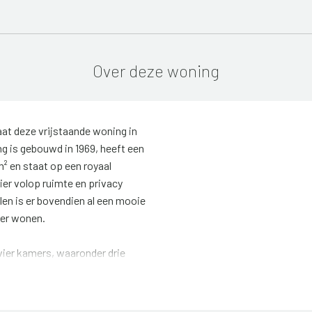
Over deze woning
taat deze vrijstaande woning in
g is gebouwd in 1969, heeft een
² en staat op een royaal
ier volop ruimte en privacy
len is er bovendien al een mooie
ger wonen.
vier kamers, waaronder drie
 er op de begane grond al een
 zijn, waardoor gelijkvloers
de verdieping bevinden zich nog