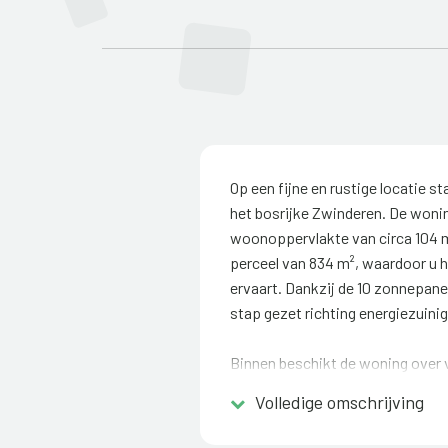
Op een fijne en rustige locatie s
het bosrijke Zwinderen. De wonin
woonoppervlakte van circa 104 m
perceel van 834 m², waardoor u h
ervaart. Dankzij de 10 zonnepane
stap gezet richting energiezuini
Binnen beschikt de woning over 
slaapkamers. Extra prettig is dat
Volledige omschrijving
slaapkamer en badkamer aanwezig
wonen hier goed mogelijk is. Op 