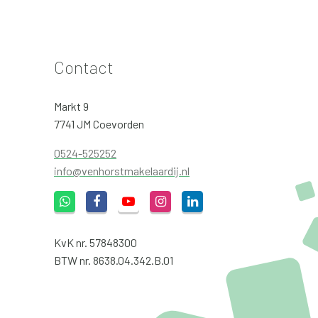
Contact
Markt 9
7741 JM Coevorden
0524-525252
info@venhorstmakelaardij.nl
KvK nr. 57848300
BTW nr. 8638.04.342.B.01