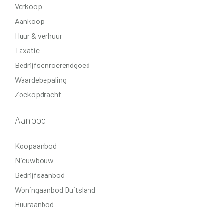
Verkoop
Aankoop
Huur & verhuur
Extra informatie:
Taxatie
- berging is inbegrepen in de koopprijs van de kavel;
Bedrijfsonroerendgoed
- servicekosten circa € 150 per maand voor gezamenlijke
Waardebepaling
grond en opstal (berging);
- nieuwbouwplan ligt in het Beekdal landschap.
Zoekopdracht
Aanbod
Koopaanbod
Nieuwbouw
Bedrijfsaanbod
Woningaanbod Duitsland
Huuraanbod