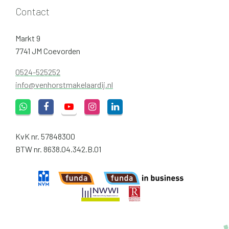
Contact
Markt 9
7741 JM Coevorden
0524-525252
info@venhorstmakelaardij.nl
KvK nr. 57848300
BTW nr. 8638.04.342.B.01