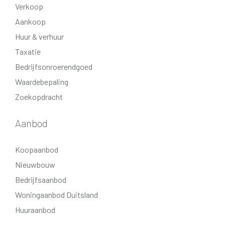
Verkoop
hoogstamfruitbomen (kers, appel, peer).
Aankoop
Huur & verhuur
Extra informatie:
Taxatie
- berging is inbegrepen in de koopprijs van de kavel;
Bedrijfsonroerendgoed
- servicekosten circa € 150 per maand voor gezamenlijke
Waardebepaling
grond en opstal (berging);
- nieuwbouwplan ligt in het Beekdal landschap.
Zoekopdracht
Aanbod
Koopaanbod
Nieuwbouw
Bedrijfsaanbod
Woningaanbod Duitsland
Huuraanbod