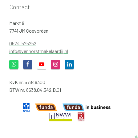
Contact
Markt 9
7741 JM Coevorden
0524-525252
info@venhorstmakelaardij.nl
KvK nr. 57848300
BTW nr. 8638.04.342.B.01