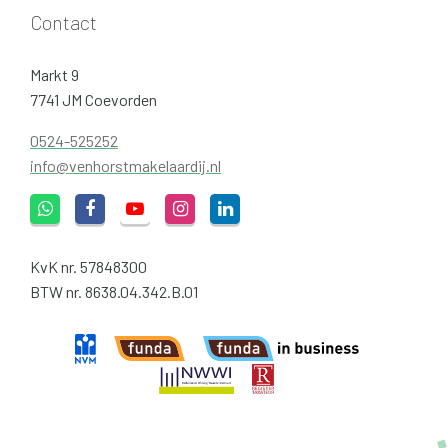
Contact
Markt 9
7741 JM Coevorden
0524-525252
info@venhorstmakelaardij.nl
KvK nr. 57848300
BTW nr. 8638.04.342.B.01