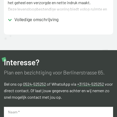
het geheel een verzorgde en nette indruk maakt.
Deze levensloopbestendige woning biedt volop ruimte en
mogelijkheden. Op de begane grond bevinden zich twee
Volledige omschrijving
slaapkamers en een badkamer, wat de woning uitermate
geschikt maakt voor gelijkvloers wonen. Daarnaast
beschikt de woning in totaal over twee badkamers, wat
zorgt voor extra comfort en gemak. Op de eerste
verdieping bevinden zich nog eens twee ruime
slaapkamers en een praktische inloopkast. Daarmee is er
Interesse?
voldoende ruimte voor een groter gezin, gasten of het
creëren van een werk- of hobbyruimte.
Plan een bezichtiging voor Berlinerstrasse 65.
De fraai aangelegde tuin vormt een heerlijke plek om te
Bel ons op
0524-525252
of WhatsApp via
+31 524-525252
voor
ontspannen en is voorzien van een overkapping, waardoor
direct contact. Of laat jouw gegevens achter en wij nemen zo
u vrijwel het hele jaar door van het buitenleven kunt
snel mogelijk contact met jou op.
genieten.
De woning is gelegen in Emlichheim, een gemoedelijk