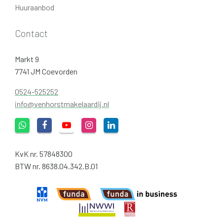
Huuraanbod
Contact
Markt 9
7741 JM Coevorden
0524-525252
info@venhorstmakelaardij.nl
KvK nr. 57848300
BTW nr. 8638.04.342.B.01